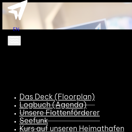
EN
Das Deck (Floorplan)
Logbuch (Agenda)
Unsere Flottenförderer
Seefunk
Kurs auf unseren Heimathafen